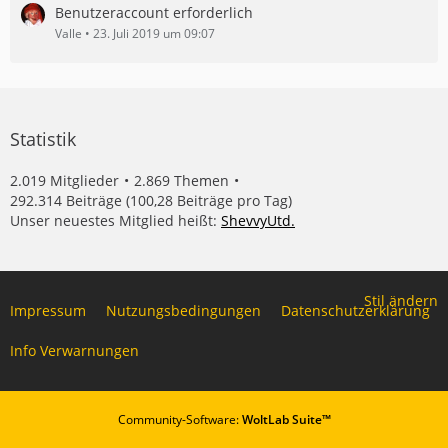
e
Benutzeraccount erforderlich
i
Valle
23. Juli 2019 um 09:07
t
r
ä
g
e
Statistik
2.019 Mitglieder
2.869 Themen
292.314 Beiträge (100,28 Beiträge pro Tag)
Unser neuestes Mitglied heißt:
ShevvyUtd.
Stil ändern
Impressum
Nutzungsbedingungen
Datenschutzerklärung
Info Verwarnungen
Community-Software:
WoltLab Suite™